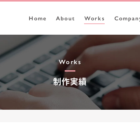
Home
About
Works
Compan
Works
制作実績