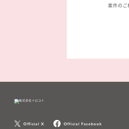
案件のご
Official X
Official Facebook